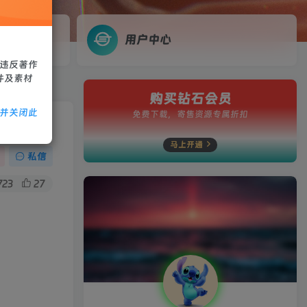
用户中心
、违反著作
件及素材
购买钻石会员
除并关闭此
免费下载，寄售资源专属折扣
马上开通
私信
723
27