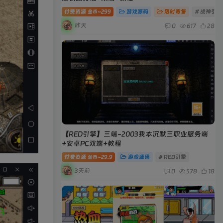
付费资源
299
游戏源码
限时寄售
# 战神引擎
金币~
昨天
0
617
28
【RED引擎】三端-2003我本沉默三职业服务端
+安卓PC双端+教程
付费资源
29.9
游戏源码
# RED引擎
金币~
3天前
0
578
18