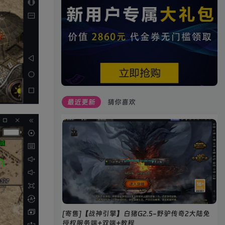
最近更新
猜你喜欢
[寄售]【战神引擎】白猪G2.5-野驴传奇2大陆免
授权服务端+双端+教程