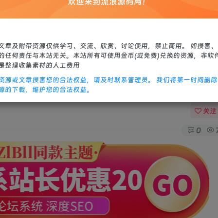
欢迎来到流浪源码网！
站源码
修改教程
：
文章及附带资源仅供学习、交流、欣赏、讨论使用，禁止商用。 如损害
的任何责任与本站无关。本站所有可使用金币(或免费)兑换的资源，非软
是整理收集素材的人工费用
资源或文章损害您的合法权益，请及时联系管理员。 我们将第一时间删
服务端+魂骨+神力+血炼+双端+教程
源的下载，维护您的合法权益。
关注
0