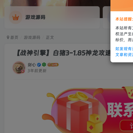
游戏源码
网
本站提醒
本站所有
权法产生
首页
游戏源码
正文
标价，而
如发现有
【战神引擎】白猪3-1.85神龙攻速复古
文章和资
剑心
3年前更新