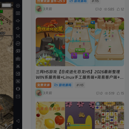
付费资源
29.9
游戏源码
# H5
金币~
3天前
0
585
12
三网H5游戏【合成进化恐龙H5】2026最新整理
WIN系服务端+Linux手工服务端+简易客户端+教
程
免费资源
游戏源码
# H5
3天前
0
519
15