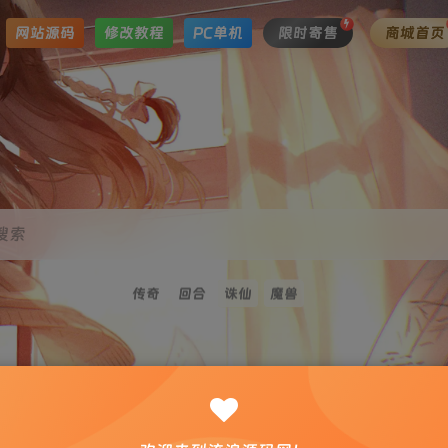
网站源码
修改教程
PC单机
限时寄售
商城首页
搜索
传奇
回合
诛仙
魔兽