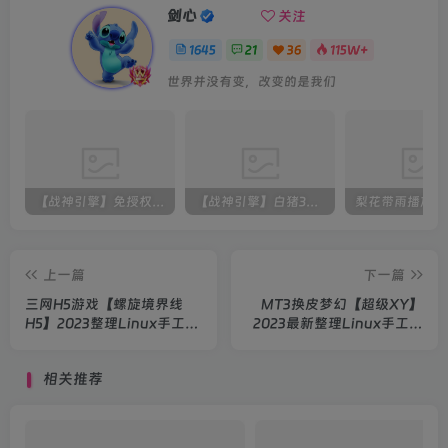
剑心
关注
1645
21
36
115W+
世界并没有变，改变的是我们
【战神引擎】免授权-原生 [全屏自动拾取] 插件 + 配置教程（更新修复版，具体自测）
【战神引擎】白猪3-流浪战神3神技8大陆全屏拾取版特色服务端+生肖+转生+秘境+神魔+双端+教程(更新眼神拾取)
上一篇
下一篇
三网H5游戏【螺旋境界线
MT3换皮梦幻【超级XY】
H5】2023整理Linux手工服
2023最新整理Linux手工服
务端+GM后台+教程
务端+双端+GM后台+详细搭
建教程
相关推荐