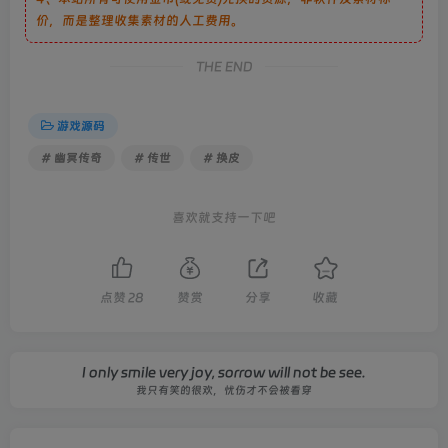
价，而是整理收集素材的人工费用。
THE END
游戏源码
# 幽冥传奇
# 传世
# 换皮
喜欢就支持一下吧
点赞
28
赞赏
分享
收藏
I only smile very joy, sorrow will not be see.
我只有笑的很欢，忧伤才不会被看穿