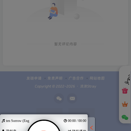
暂无评论内容
友链申请
免责声明
广告合作
网站地图
Copyright © 2022-2026 ・
流浪Stray
otten Sorrow (Eng.ver)
00:00 / 00:00