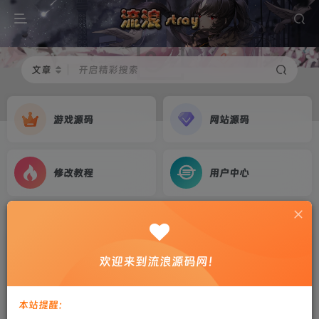
文章
开启精彩搜索
游戏源码
网站源码
修改教程
用户中心
首页
游戏源码
正文
幽冥换皮传世手游【九龙传世重置版】WIN版服务
欢迎来到流浪源码网！
端+运营后台+GM后台+架设教程
剑心
关注
私信
本站提醒：
2年前更新