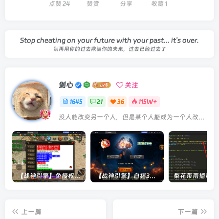
点赞
24
赞赏
分享
收藏
1
Stop cheating on your future with your past... it's over.
别再用你的过去欺骗你的未来，过去已经过去了
剑心
关注
1645
21
36
115W+
没人能改变另一个人，但是某个人能成为一个人改变的原因
【战神引擎】免授权-原生 [全屏自动拾取] 插件 + 配置教程（更新修复版，具体自测）
【战神引擎】白猪3-流浪战神3神技8大陆全屏拾取版特色服务端+生肖+转生+秘境+神魔+双端+教程(更新眼神拾取)
上一篇
下一篇