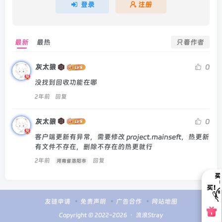
登录
注册
最新
最热
只看作者
灰太狼
0
没找到回收功能在哪
2年前
回复
灰太狼
0
客户端更新有异常，需要修改 project.mainseft，热更新
有文件不存在，删除不存在的热更就行
2年前
回复
河南省洛阳市
友链申请
免责声明
广告合作
网站地图
Copyright © 2022-2026 ・
流浪Stray