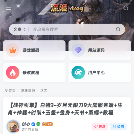
文章
开启精彩搜索
游戏源码
网站源码
修改教程
用户中心
首页
游戏源码
正文
【战神引擎】白猪3-岁月无限刀9大陆服务端+生
肖+神器+时装+玉玺+金身+天书+双端+教程
剑心
关注
私信
2年前更新