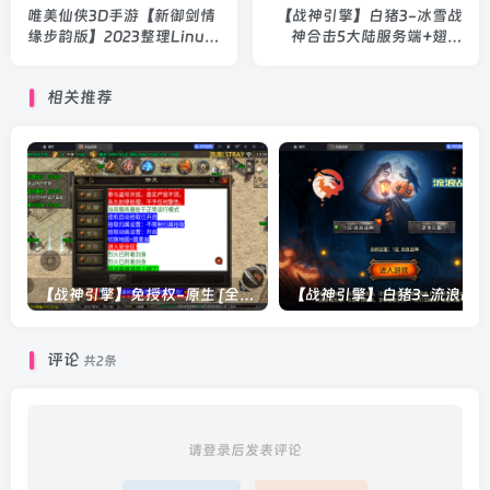
唯美仙侠3D手游【新御剑情
【战神引擎】白猪3-冰雪战
缘步韵版】2023整理Linux
神合击5大陆服务端+翅膀
手工服务端+双端+GM后台
+法宝+神魔+时装+双端+神
+教程
体+教程
相关推荐
【战神引擎】免授权-原生 [全屏自动拾取] 插件 + 配置教程（更新修复版，具体自测）
评论
共2条
请登录后发表评论