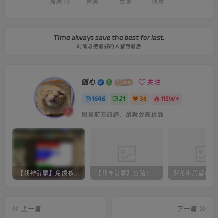
点赞
13
赞赏
分享
收藏
Time always save the best for last.
时间总把最好的人留到最后
剑心
关注
1646
21
36
115W+
照亮前方的路，路就会被找到
【战神引擎】免授权-原生 [全屏自动拾取] 插件 + 配置教程（更新修复版，具体自测）
【战神引擎】白猪3-流浪战神3神技8大陆全屏拾取版特色服务端+生肖+转生+秘境+神魔+双端+教程(更新眼神拾取)
上一篇
下一篇