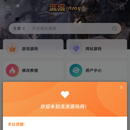
文章
开启精彩搜索
游戏源码
网站源码
修改教程
用户中心
首页
游戏源码
正文
三国策略页游【攻城掠地魔神八将版】2023整理
欢迎来到流浪源码网！
Win一键端+教程
剑心
关注
私信
本站提醒：
3年前更新