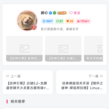
剑心
关注
1647
21
36
115W+
我只愿面朝大海，春暖花开
【战神引擎】免授权-原生 [全屏自动拾取] 插件 + 配置教程（更新修复版，具体自测）
【战神引擎】白猪3-流浪战神3神技8大陆全屏拾取版特色服务端+生肖+转生+秘境+神魔+双端+教程(更新眼神拾取)
上一篇
下一篇
【战神引擎】白猪5.2-龙腾
经典横版闯关手游【情怀之
盛世晴天火龙复古服务端+生
诸神·降临阿拉德】Linux本
肖+装备增幅+龙的传人+太
地学习手工端+运营后台+双
乙真人+双端+教程
端+教程
相关推荐