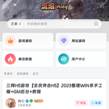
文章
开启精彩搜索
游戏源码
网站源码
修改教程
用户中心
首页
游戏源码
正文
三网H5游戏【全民突击H5】2023整理WIN系手工
端+GM后台+教程
剑心
关注
私信
3年前更新