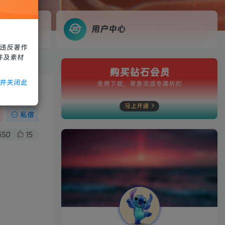
用户中心
、违反著作
件及素材
购买钻石会员
除并关闭此
免费下载，寄售资源专属折扣
马上开通
私信
650
15