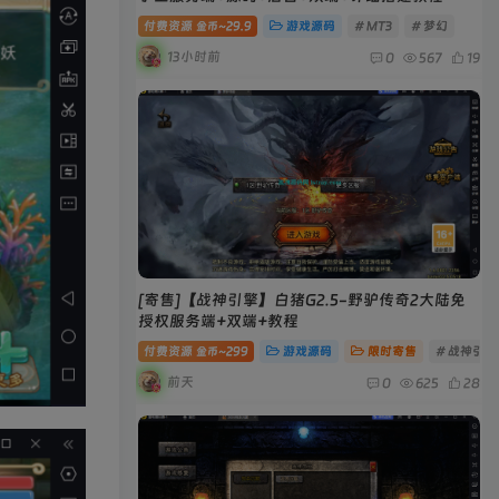
付费资源
29.9
游戏源码
# MT3
# 梦幻
金币~
13小时前
0
567
19
[寄售]【战神引擎】白猪G2.5-野驴传奇2大陆免
授权服务端+双端+教程
付费资源
299
游戏源码
限时寄售
# 战神引擎
金币~
前天
0
625
28