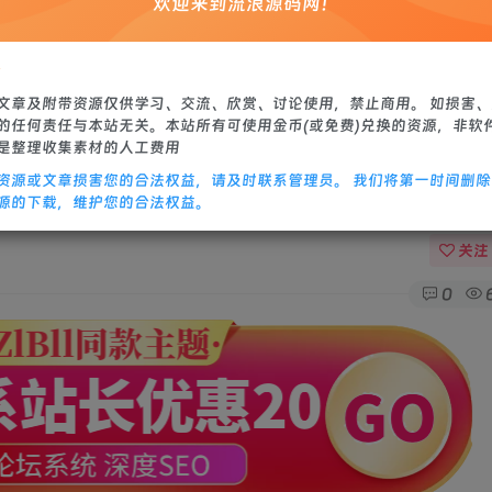
欢迎来到流浪源码网！
站源码
修改教程
：
文章及附带资源仅供学习、交流、欣赏、讨论使用，禁止商用。 如损害
的任何责任与本站无关。本站所有可使用金币(或免费)兑换的资源，非软
是整理收集素材的人工费用
资源或文章损害您的合法权益，请及时联系管理员。 我们将第一时间删
n服务端+安卓+教程
源的下载，维护您的合法权益。
关注
0