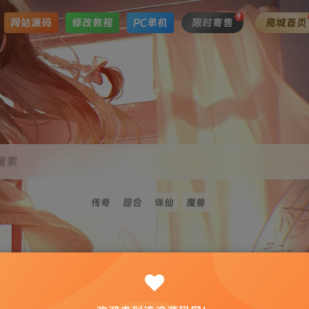
网站源码
修改教程
PC单机
限时寄售
商城首页
搜索
传奇
回合
诛仙
魔兽