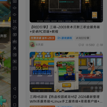
【RED引擎】三端-2003我本沉默三职业服务端
+安卓PC双端+教程
付费资源
29.9
游戏源码
# RED引擎
金币~
4天前
0
580
18
三网H5游戏【热血校园威龙H5】2026最新整理
WIN系服务端+Linux手工服务端+简易客户端+教
程