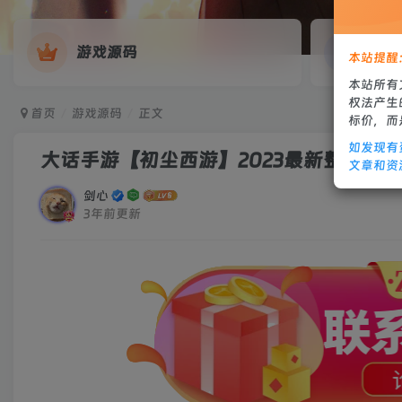
游戏源码
网
本站提醒
本站所有
权法产生
首页
游戏源码
正文
标价，而
如发现有
大话手游【初尘西游】2023最新整理Wi
文章和资
剑心
3年前更新