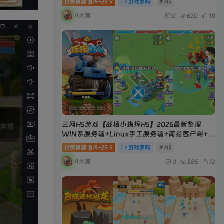
付费资源
29.9
游戏源码
# H5
金币~
4天前
0
620
18
三网H5游戏【战场小指挥H5】2026最新整理
WIN系服务端+Linux手工服务端+简易客户端+教
程
付费资源
29.9
游戏源码
# H5
金币~
4天前
0
585
12