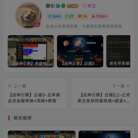
剑心
关注
1646
21
36
115W+
生活从未变得容易，只是我们变得更加坚强
【战神引擎】免授权-原生 [全屏自动拾取] 插件 + 配置教程（更新修复版，具体自测）
【战神引擎】白猪3-流浪战神3神技8大陆全屏拾取版特色服务端+生肖+转生+秘境+神魔+双端+教程(更新眼神拾取)
上一篇
下一篇
【战神引擎】白猪3-主宰霸
【战神引擎】白猪5.2-比奇
业合击服务端+双端+教程
复古免授权服务端+图鉴+成
就+宝藏+押镖+套装+披风
+勋章+双端+教程
相关推荐