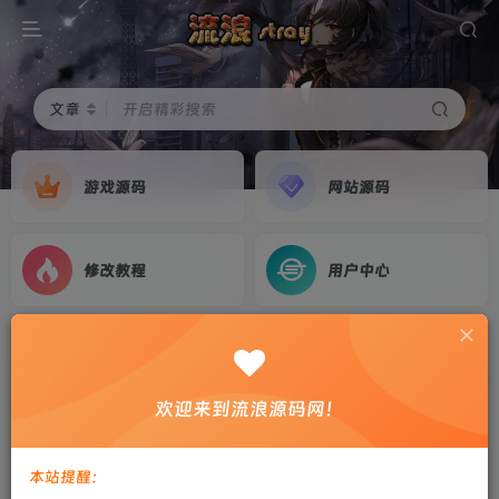
文章
开启精彩搜索
游戏源码
网站源码
修改教程
用户中心
首页
游戏源码
正文
【梦幻诛仙】14职业鸿蒙梦诛+linux手工学习端
欢迎来到流浪源码网！
+双端+多功能后台+教程
剑心
关注
私信
本站提醒：
3年前更新