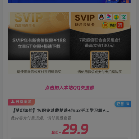
点击加入本站QQ交流群
付费资源
已售 14
【梦幻诛仙】14职业鸿蒙梦诛+linux手工学习端+双端+多功能后台+教程
此内容为付费资源，请付费后查看
29.9
金币~