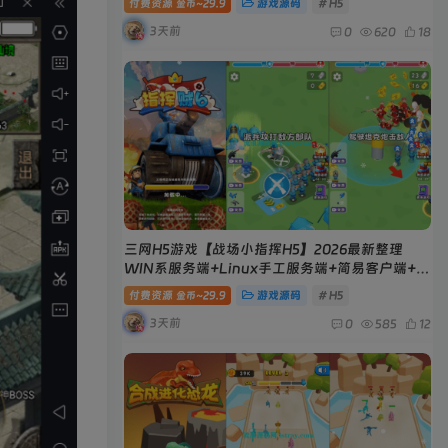
付费资源
29.9
游戏源码
# H5
金币~
3天前
0
620
18
三网H5游戏【战场小指挥H5】2026最新整理
WIN系服务端+Linux手工服务端+简易客户端+教
程
付费资源
29.9
游戏源码
# H5
金币~
3天前
0
585
12