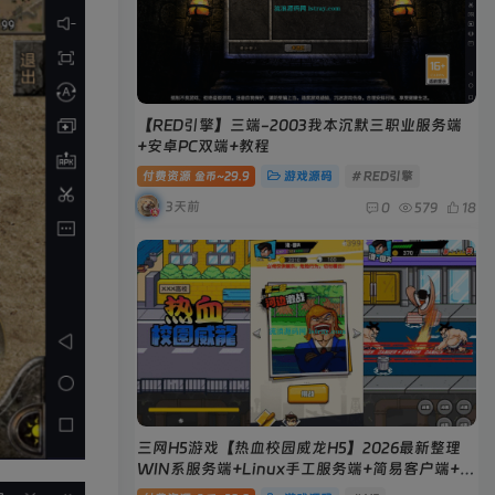
【RED引擎】三端-2003我本沉默三职业服务端
+安卓PC双端+教程
付费资源
29.9
游戏源码
# RED引擎
金币~
3天前
0
579
18
三网H5游戏【热血校园威龙H5】2026最新整理
WIN系服务端+Linux手工服务端+简易客户端+教
程