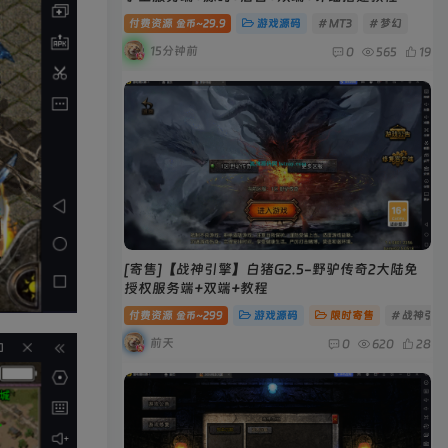
付费资源
29.9
游戏源码
# MT3
# 梦幻
金币~
15分钟前
0
565
19
[寄售]【战神引擎】白猪G2.5-野驴传奇2大陆免
授权服务端+双端+教程
付费资源
299
游戏源码
限时寄售
# 战神引擎
金币~
前天
0
620
28