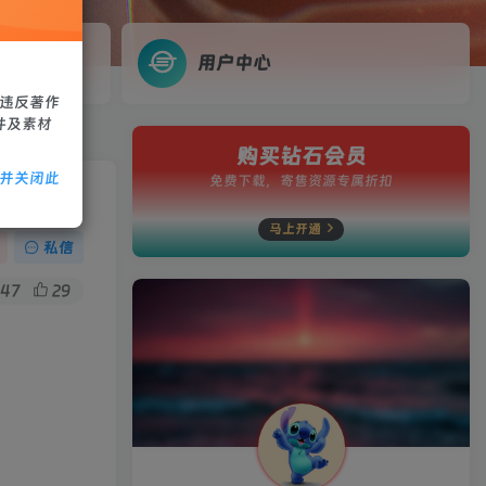
用户中心
、违反著作
件及素材
购买钻石会员
除并关闭此
免费下载，寄售资源专属折扣
马上开通
私信
47
29