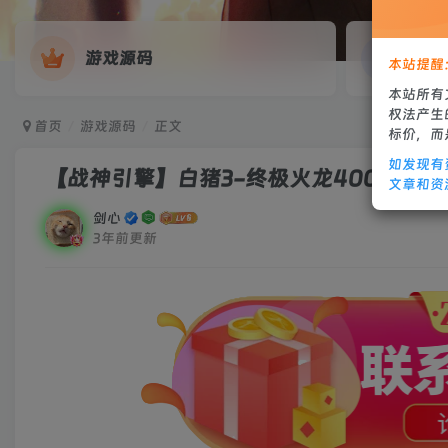
游戏源码
网
本站提醒
本站所有
权法产生
首页
游戏源码
正文
标价，而
如发现有
【战神引擎】白猪3-终极火龙400级复古
文章和资
剑心
3年前更新