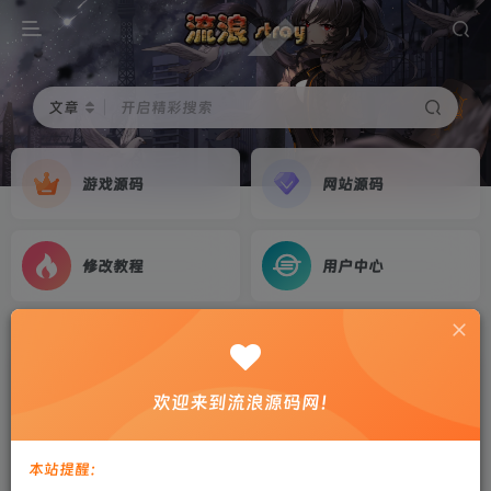
文章
开启精彩搜索
游戏源码
网站源码
修改教程
用户中心
首页
游戏源码
正文
【战神引擎】白猪3-1.80龙腾星王合击复古服务
欢迎来到流浪源码网！
端+双端+教程
剑心
关注
私信
本站提醒：
3年前更新