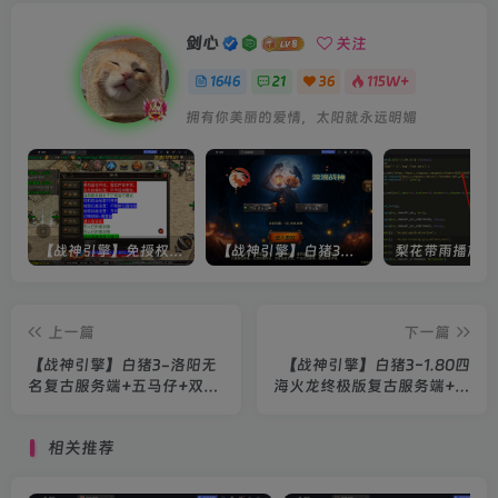
剑心
关注
1646
21
36
115W+
拥有你美丽的爱情，太阳就永远明媚
【战神引擎】免授权-原生 [全屏自动拾取] 插件 + 配置教程（更新修复版，具体自测）
【战神引擎】白猪3-流浪战神3神技8大陆全屏拾取版特色服务端+生肖+转生+秘境+神魔+双端+教程(更新眼神拾取)
上一篇
下一篇
【战神引擎】白猪3-洛阳无
【战神引擎】白猪3-1.80四
名复古服务端+五马仔+双端
海火龙终极版复古服务端+双
+教程
端+教程
相关推荐