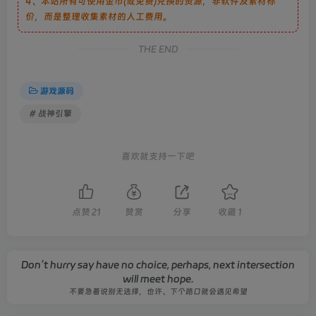
4、本站所有可使用金币(或免费)兑换的资源，非软件及素材标
价，而是整理收集素材的人工费用。
THE END
游戏源码
# 战神引擎
喜欢就支持一下吧
点赞
21
赞赏
分享
收藏
1
Don’t hurry say have no choice, perhaps, next intersection
will meet hope.
不要急着说别无选择，也许、下个路口就会遇见希望