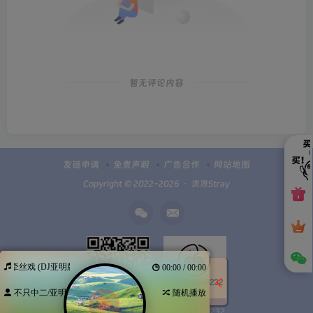
暂无评论内容
友链申请
免责声明
广告合作
网站地图
Copyright © 2022-2026 ・
流浪Stray
牵丝戏 (DJ亚明版)
00:00 / 00:00
不只中二/亚明
随机播放
Q群100949232
扫码加微信