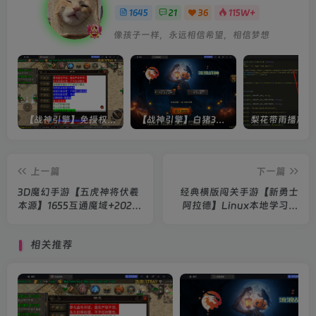
1645
21
36
115W+
像孩子一样，永远相信希望，相信梦想
【战神引擎】免授权-原生 [全屏自动拾取] 插件 + 配置教程（更新修复版，具体自测）
【战神引擎】白猪3-流浪战神3神技8大陆全屏拾取版特色服务端+生肖+转生+秘境+神魔+双端+教程(更新眼神拾取)
上一篇
下一篇
3D魔幻手游【五虎神将伏羲
经典横版闯关手游【新勇士
本源】1655互通魔域+2023
阿拉德】Linux本地学习手
整理Win系服务端+本地验证
工端+运营后台+授权后台
+安卓+GM工具+架设教程
+安卓苹果双端+教程
相关推荐