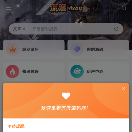
文章
开启精彩搜索
游戏源码
网站源码
修改教程
用户中心
首页
游戏源码
正文
【战神引擎】飘渺时空2003复古版本服务端无插
欢迎来到流浪源码网！
件+安卓+教程
剑心
关注
私信
本站提醒：
3年前更新