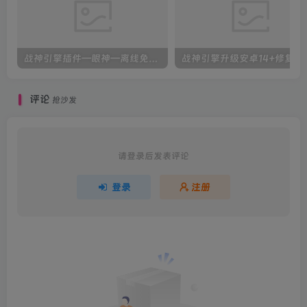
战神引擎插件—眼神—离线免授权版（全屏拾取-英雄攻速-切割-自定义函数）更新了配置教程
战神引擎升级安卓
评论
抢沙发
请登录后发表评论
登录
注册