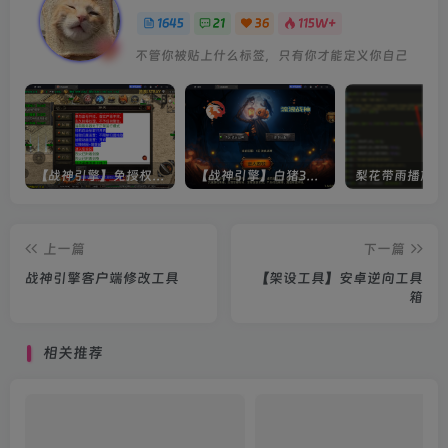
1645
21
36
115W+
不管你被贴上什么标签，只有你才能定义你自己
【战神引擎】免授权-原生 [全屏自动拾取] 插件 + 配置教程（更新修复版，具体自测）
【战神引擎】白猪3-流浪战神3神技8大陆全屏拾取版特色服务端+生肖+转生+秘境+神魔+双端+教程(更新眼神拾取)
上一篇
下一篇
战神引擎客户端修改工具
【架设工具】安卓逆向工具
箱
相关推荐