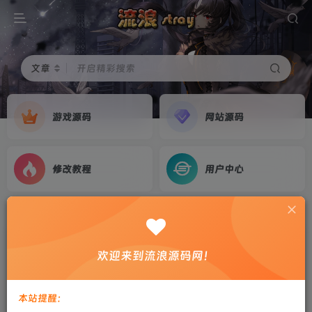
文章
开启精彩搜索
游戏源码
网站源码
修改教程
用户中心
首页
修改教程
正文
魔域新版老通用GM工具V6.1全功能版
欢迎来到流浪源码网！
剑心
关注
私信
3年前更新
本站提醒：
0
850
23