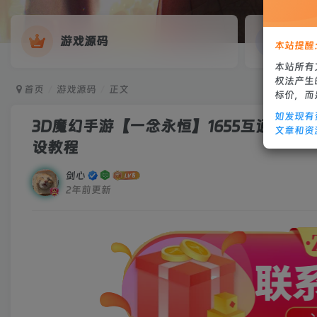
游戏源码
网
本站提醒
本站所有
权法产生
首页
游戏源码
正文
标价，而
如发现有
3D魔幻手游【一念永恒】1655互通魔域+
文章和资
设教程
剑心
2年前更新