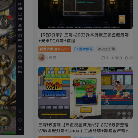
【RED引擎】三端-2003我本沉默三职业服务端
+安卓PC双端+教程
付费资源
29.9
游戏源码
# RED引擎
金币~
4天前
0
580
18
三网H5游戏【热血校园威龙H5】2026最新整理
WIN系服务端+Linux手工服务端+简易客户端+教
程