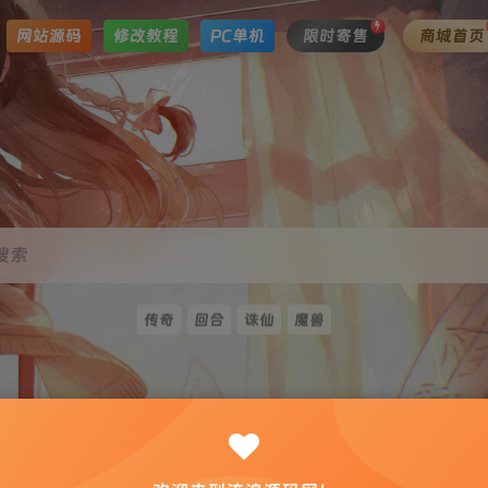
网站源码
修改教程
PC单机
限时寄售
商城首页
搜索
传奇
回合
诛仙
魔兽