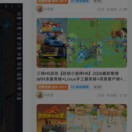
付费资源
29.9
游戏源码
# H5
金币~
4天前
0
620
18
三网H5游戏【战场小指挥H5】2026最新整理
WIN系服务端+Linux手工服务端+简易客户端+教
程
付费资源
29.9
游戏源码
# H5
金币~
4天前
0
585
12