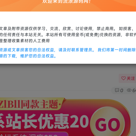
欢迎来到流浪源码网！
站源码
修改教程
：
文章及附带资源仅供学习、交流、欣赏、讨论使用，禁止商用。 如损害
的任何责任与本站无关。本站所有可使用金币(或免费)兑换的资源，非软
是整理收集素材的人工费用
资源或文章损害您的合法权益，请及时联系管理员。 我们将第一时间删
2023整理Win系服务端+本地验证+安卓+GM
源的下载，维护您的合法权益。
关注
0
6