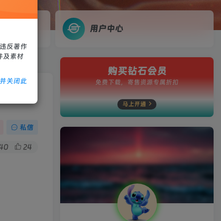
用户中心
、违反著作
件及素材
购买钻石会员
除并关闭此
免费下载，寄售资源专属折扣
工具+架
马上开通
私信
40
24