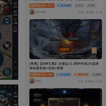
付费资源
29.9
游戏源码
# MT3
# 梦幻
金币~
8小时前
0
567
19
[寄售]【战神引擎】白猪G2.5-野驴传奇2大陆免
授权服务端+双端+教程
付费资源
299
游戏源码
限时寄售
# 战神引擎
金币~
前天
0
624
28