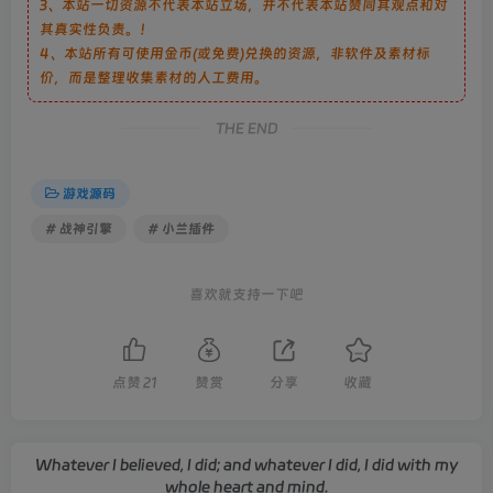
3、本站一切资源不代表本站立场，并不代表本站赞同其观点和对
其真实性负责。！
4、本站所有可使用金币(或免费)兑换的资源，非软件及素材标
价，而是整理收集素材的人工费用。
THE END
游戏源码
# 战神引擎
# 小兰插件
喜欢就支持一下吧
点赞
21
赞赏
分享
收藏
Whatever I believed, I did; and whatever I did, I did with my
whole heart and mind.