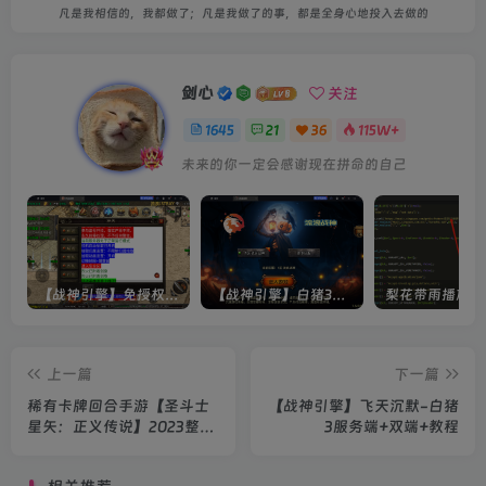
凡是我相信的，我都做了；凡是我做了的事，都是全身心地投入去做的
剑心
关注
1645
21
36
115W+
未来的你一定会感谢现在拼命的自己
【战神引擎】免授权-原生 [全屏自动拾取] 插件 + 配置教程（更新修复版，具体自测）
【战神引擎】白猪3-流浪战神3神技8大陆全屏拾取版特色服务端+生肖+转生+秘境+神魔+双端+教程(更新眼神拾取)
上一篇
下一篇
稀有卡牌回合手游【圣斗士
【战神引擎】飞天沉默-白猪
星矢：正义传说】2023整理
3服务端+双端+教程
Linux手工服务端+安卓
+CDK授权后台+教程