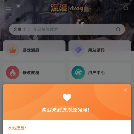
文章
开启精彩搜索
游戏源码
网站源码
修改教程
用户中心
首页
游戏源码
正文
【战神引擎】小兰插件-剑来传奇复古免授权服务
欢迎来到流浪源码网！
端+时装+双端+教程
剑心
关注
私信
本站提醒：
2年前更新