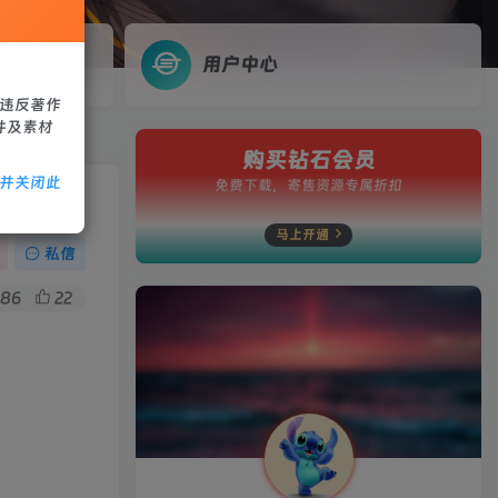
用户中心
、违反著作
件及素材
购买钻石会员
除并关闭此
免费下载，寄售资源专属折扣
马上开通
私信
586
22