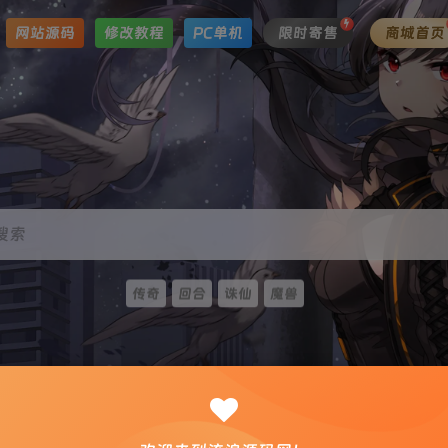
网站源码
修改教程
PC单机
限时寄售
商城首页
搜索
传奇
回合
诛仙
魔兽