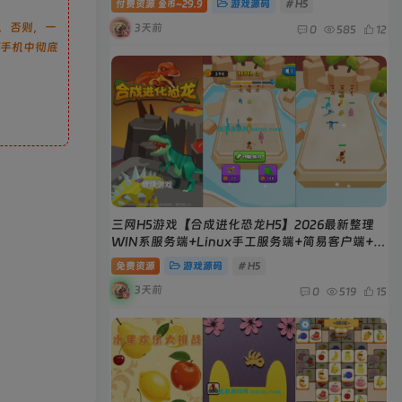
付费资源
29.9
游戏源码
# H5
金币~
，否则，一
3天前
0
585
12
/手机中彻底
三网H5游戏【合成进化恐龙H5】2026最新整理
WIN系服务端+Linux手工服务端+简易客户端+教
程
免费资源
游戏源码
# H5
3天前
0
519
15