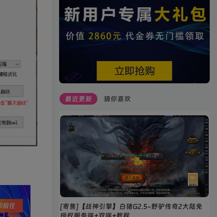
最近更新
猜你喜欢
[寄售]【战神引擎】白猪G2.5-野驴传奇2大陆免
授权服务端+双端+教程