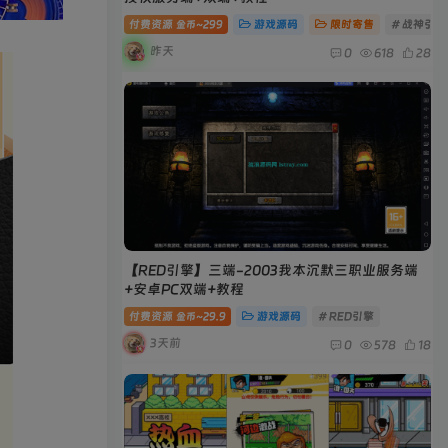
付费资源
299
游戏源码
限时寄售
# 战神引擎
金币~
昨天
0
618
28
【RED引擎】三端-2003我本沉默三职业服务端
+安卓PC双端+教程
付费资源
29.9
游戏源码
# RED引擎
金币~
3天前
0
578
18