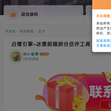
游戏源码
网
本站提醒
本站所有
权法产生
首页
修改教程
正文
标价，而
如发现有
白鹭引擎-冰雪前端拆分合并工具
文章和资
剑心
3年前更新