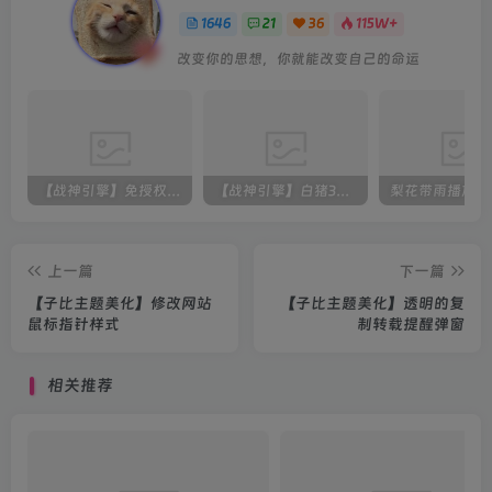
1646
21
36
115W+
改变你的思想，你就能改变自己的命运
【战神引擎】免授权-原生 [全屏自动拾取] 插件 + 配置教程（更新修复版，具体自测）
【战神引擎】白猪3-流浪战神3神技8大陆全屏拾取版特色服务端+生肖+转生+秘境+神魔+双端+教程(更新眼神拾取)
上一篇
下一篇
【子比主题美化】修改网站
【子比主题美化】透明的复
鼠标指针样式
制转载提醒弹窗
相关推荐