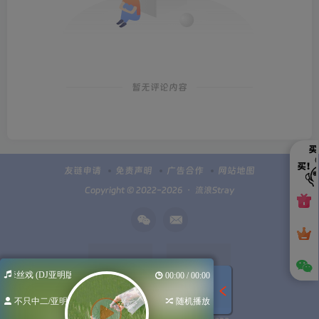
暂无评论内容
友链申请
免责声明
广告合作
网站地图
Copyright © 2022-2026 ・
流浪Stray
牵丝戏 (DJ亚明版)
00:00 / 00:00
不只中二/亚明
随机播放