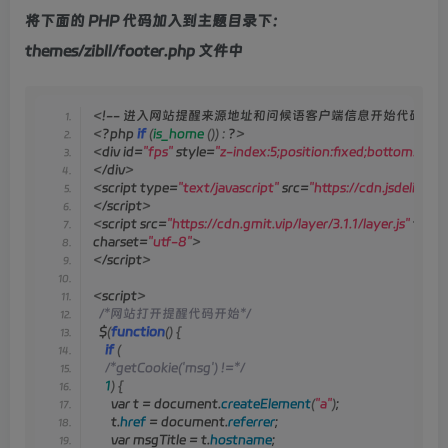
将下面的 PHP 代码加入到主题目录下：
themes/zibll/footer.php 文件中
<
!-- 进入网站提醒来源地址和问候语客户端信息开始代码版 -
<
?php 
if
(
is_home
())
:
 ?
>
<
div id=
"fps"
 style=
"z-index:5;position:fixed;bottom:3px;l
<
/div
>
<
script type=
"text/javascript"
 src=
"https://cdn.jsdelivr.n
<
/script
>
<
script src=
"https://cdn.gmit.vip/layer/3.1.1/layer.js"
 type
charset=
"utf-8"
>
<
/script
>
<
script
>
/*网站打开提醒代码开始*/
  $
(
function
()
{
if
(
/*getCookie('msg') !=*/
1
)
{
      var t = document.
createElement
(
"a"
)
;
      t.
href
 = document.
referrer
;
      var msgTitle = t.
hostname
;