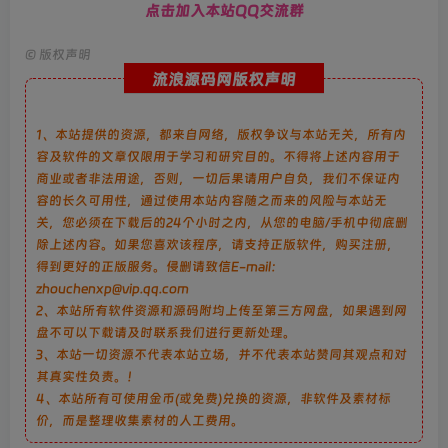
点击加入本站QQ交流群
      var time = 
(
new
 Date
)
.
getHours
()
;
      var msg = 
''
;
23
<
 time 
||
 time 
<
= 
5
 ? msg = 
"你是夜猫子呀？这么晚还
©
版权声明
      $.
ajax
({
流浪源码网版权声明
        type: 
"get"
,
        url: 
"https://api.gmit.vip/Api/UserInfo/"
,
        async: 
true
,
1、本站提供的资源，都来自网络，版权争议与本站无关，所有内
        success: 
function
(
data
)
{
          window.
info
 = data;
容及软件的文章仅限用于学习和研究目的。不得将上述内容用于
          layer.
msg
(
"Hi~ 来自"
 + data.
data
.
location
 + 
'~<br/>通
商业或者非法用途，否则，一切后果请用户自负，我们不保证内
          var showFPS = 
(
function
()
{
容的长久可用性，通过使用本站内容随之而来的风险与本站无
            var requestAnimationFrame = window.
requestAnim
关，您必须在下载后的24个小时之内，从您的电脑/手机中彻底删
function
(
callback
)
{
除上述内容。如果您喜欢该程序，请支持正版软件，购买注册，
              window.
setTimeout
(
callback, 
1000
 / 
60
)
;
}
;
得到更好的正版服务。侵删请致信E-mail：
            var e, pe, pid, fps, last, offset, step, appendFps;
zhouchenxp@vip.qq.com
            fps = 
0
;
2、本站所有软件资源和源码附均上传至第三方网盘，如果遇到网
            last = Date.
now
()
;
盘不可以下载请及时联系我们进行更新处理。
            step = 
function
()
{
              offset = Date.
now
()
 - last;
3、本站一切资源不代表本站立场，并不代表本站赞同其观点和对
              fps += 
1
;
其真实性负责。！
if
(
offset 
>
= 
1000
)
{
4、本站所有可使用金币(或免费)兑换的资源，非软件及素材标
                last += offset;
价，而是整理收集素材的人工费用。
appendFps
(
fps
)
;
                fps = 
0
;