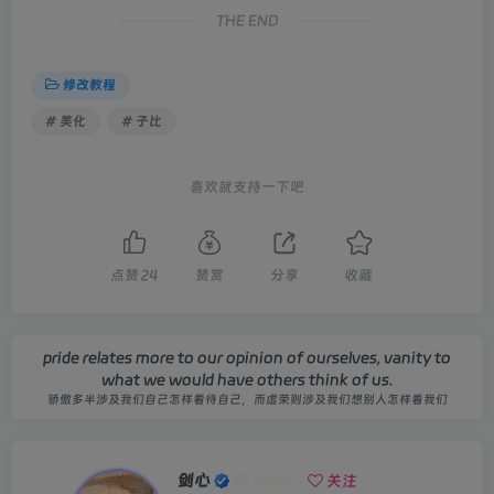
}
;
THE END
requestAnimationFrame
(
step
)
;
}
;
            appendFps = 
function
(
fps
)
{
修改教程
              var settings = 
{
                timeout: 
5000
,
# 美化
# 子比
                logError: 
true
}
;
 //$('#fps').html('<span style="float:left;">' + f
喜欢就支持一下吧
}
;
step
()
;
})()
;
}
})
;
点赞
24
赞赏
分享
收藏
}
;
})
;
<
/script
>
<
?php endif; ?
>
pride relates more to our opinion of ourselves, vanity to
<
!--BY：流浪源码网 www.
lstray
.
com
--
>
what we would have others think of us.
<
!-- 进入网站提醒来源地址和问候语客户端信息开始 --
>
骄傲多半涉及我们自己怎样看待自己，而虚荣则涉及我们想别人怎样看我们
剑心
关注