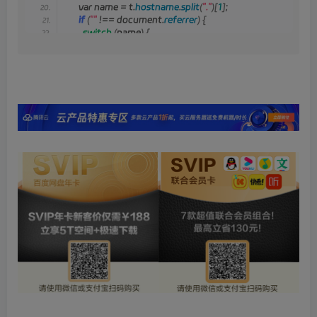
      var name = t.
hostname
.
split
(
"."
)[
1
]
;
if
(
""
 !== document.
referrer
)
{
switch
(
name
)
{
        case 
'bing'
:
          msgTitle = 
'必应搜索'
;
          break;
        case 
'baidu'
:
          msgTitle = 
'百度搜索'
;
          break;
        case 
'so'
:
          msgTitle = 
'360 搜索'
;
          break;
        case 
'google'
:
          msgTitle = 
'谷歌搜索'
;
          break;
        case 
'sm'
:
          msgTitle = 
'神马搜索'
;
          break;
        case 
'sogou'
:
          msgTitle = 
'搜狗搜索'
;
          break;
        default:
          msgTitle = t.
hostname
;
}
;
}
;