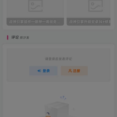
战神引擎插件—眼神—离线免授权版（全屏拾取-英雄攻速-切割-自定义函数）更新了配置教程
战神引擎升级安卓
评论
抢沙发
请登录后发表评论
登录
注册