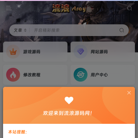
文章
开启精彩搜索
游戏源码
网站源码
修改教程
用户中心
首页
修改教程
正文
【子比主题美化】进入网站提醒来源地址和问候语
欢迎来到流浪源码网！
剑心
关注
私信
3年前更新
本站提醒：
0
638
24