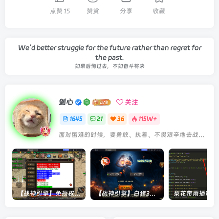
点赞
15
赞赏
分享
收藏
We’d better struggle for the future rather than regret for
the past.
如果后悔过去，不如奋斗将来
剑心
关注
1645
21
36
115W+
面对困难的时候，要勇敢、执着、不畏艰辛地去战胜它
【战神引擎】免授权-原生 [全屏自动拾取] 插件 + 配置教程（更新修复版，具体自测）
【战神引擎】白猪3-流浪战神3神技8大陆全屏拾取版特色服务端+生肖+转生+秘境+神魔+双端+教程(更新眼神拾取)