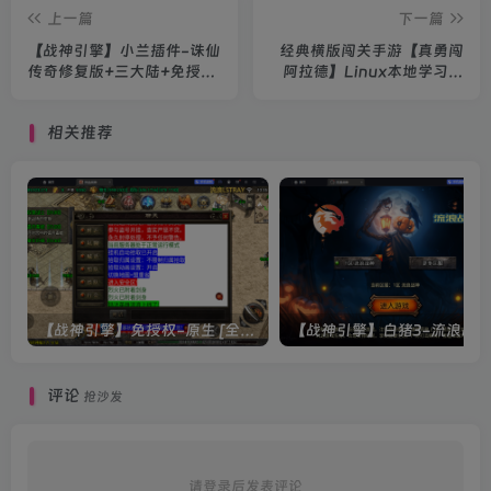
上一篇
下一篇
【战神引擎】小兰插件-诛仙
经典横版闯关手游【真勇闯
传奇修复版+三大陆+免授权
阿拉德】Linux本地学习手
+时装+生肖+圣器+八荒+五
工端+运营后台+安卓苹果双
行+猜拳+教程
端+教程
相关推荐
【战神引擎】免授权-原生 [全屏自动拾取] 插件 + 配置教程（更新修复版，具体自测）
评论
抢沙发
请登录后发表评论