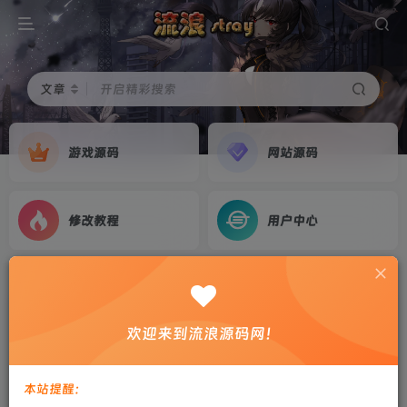
文章
开启精彩搜索
游戏源码
网站源码
修改教程
用户中心
首页
游戏源码
正文
三网H5游戏【大圣轮回H5之忆梦王者】2023整理
欢迎来到流浪源码网！
Linux手工服务端+GM授权后台+教程
剑心
关注
私信
本站提醒：
2年前更新