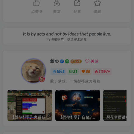
点赞
9
赞赏
分享
收藏
It is by acts and not by ideas that people live.
行动是根本，想法锦上添花
剑心
关注
1645
21
36
115W+
敢于梦想，一切都将成为可能
【战神引擎】免授权-原生 [全屏自动拾取] 插件 + 配置教程（更新修复版，具体自测）
【战神引擎】白猪3-流浪战神3神技8大陆全屏拾取版特色服务端+生肖+转生+秘境+神魔+双端+教程(更新眼神拾取)