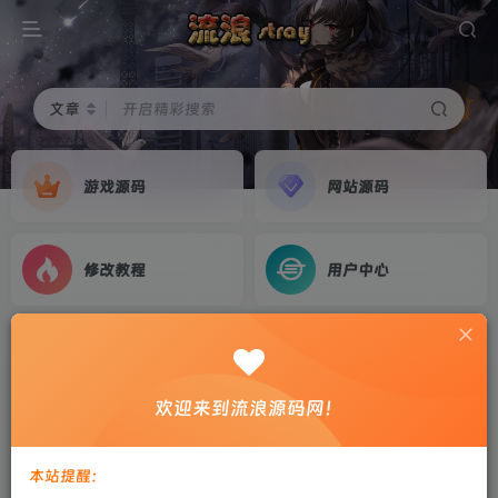
文章
开启精彩搜索
游戏源码
网站源码
修改教程
用户中心
首页
网站源码
正文
鲸发卡v10.02修复开心版源码
欢迎来到流浪源码网！
剑心
关注
私信
3年前更新
本站提醒：
0
406
7