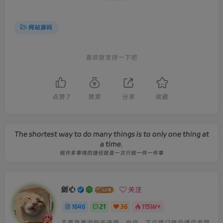
网站源码
喜欢就支持一下吧
点赞
7
赞赏
分享
收藏
The shortest way to do many things is to only one thing at
a time.
做许多事情的捷径就是一次只做一件一件事
剑心
关注
1646
21
36
115W+
不要急着说别无选择，也许、下个路口就会遇见希望