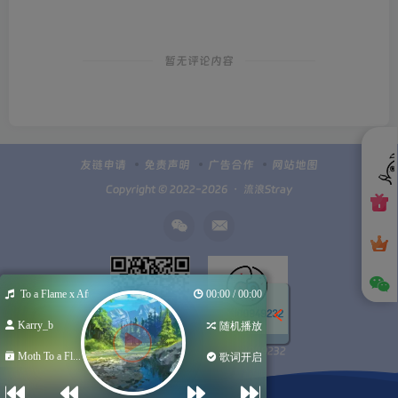
暂无评论内容
友链申请
免责声明
广告合作
网站地图
Copyright © 2022-2026 ・
流浪Stray
th To a Flame x After Hours (Sped up)
00:00 / 00:00
Karry_b
随机播放
Q群100949232
扫码加微信
Moth To a Fl...
歌词开启