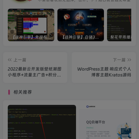
【战神引擎】免授权-原生 [全屏自动拾取] 插件 + 配置教程（更新修复版，具体自测）
【战神引擎】白猪3-流浪战神3神技8大陆全屏拾取版特色服务端+生肖+转生+秘境+神魔+双端+教程(更新眼神拾取)
上一篇
下一篇
2022最新云开发版壁纸潮图
WordPress主题 响应式个人
小程序+流量主广告+积分系
博客主题Kratos源码
统带支付功能
相关推荐