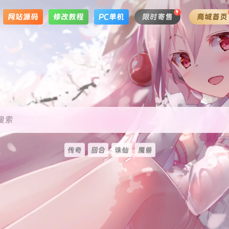
网站源码
修改教程
PC单机
限时寄售
商城首页
搜索
传奇
回合
诛仙
魔兽