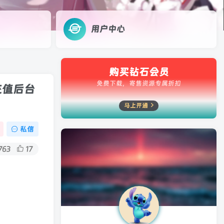
用户中心
购买钻石会员
免费下载，寄售资源专属折扣
充值后台
马上开通
私信
763
17