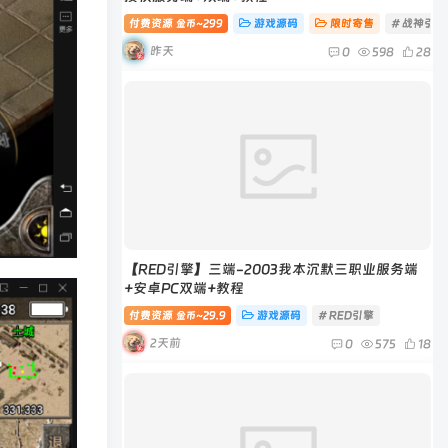
付费资源
299
游戏源码
限时寄售
# 战神引擎
金币~
昨天
0
598
28
【RED引擎】三端-2003我本沉默三职业服务端
+安卓PC双端+教程
付费资源
29.9
游戏源码
# RED引擎
金币~
2天前
0
575
18