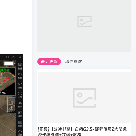
最近更新
猜你喜欢
[寄售]【战神引擎】白猪G2.5-野驴传奇2大陆免
授权服务端+双端+教程