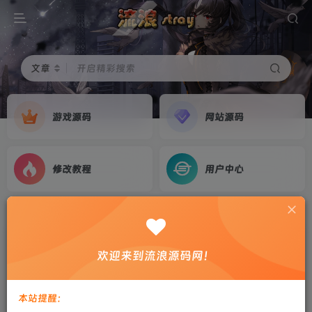
文章
开启精彩搜索
游戏源码
网站源码
修改教程
用户中心
首页
游戏源码
正文
仙变3完美端（神启黎明原版）linux手工端+假人
欢迎来到流浪源码网！
+安卓苹果双端+教程+需要12位IP或域名
剑心
关注
私信
本站提醒：
2年前更新