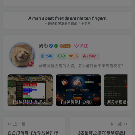
A man's best friends are his ten fingers.
人最好的朋友是自己的十个手指
剑心
关注
1646
0
36
115W+
你若将过去抱的太紧，怎么能腾出手来拥抱现在？
【战神引擎】免授权-原生 [全屏自动拾取] 插件 + 配置教程（更新修复版，具体自测）
【战神引擎】白猪3-流浪战神3神技8大陆全屏拾取版特色服务端+生肖+转生+秘境+神魔+双端+教程(更新眼神拾取)
上一篇
下一篇
白日门传奇【龙珠战神】特
【名望阿拉德70级破解版】