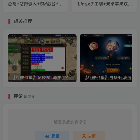
色端+站街假人+GM后台+安
Linux手工端+安卓苹果双端
卓单端+教程
+运营后台+搭建教程
相关推荐
【战神引擎】免授权-原生 [全屏自动拾取] 插件 + 配置教程（更新修复版，具体自测）
评论
抢沙发
请登录后发表评论
登录
注册