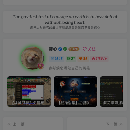
The greatest test of courage on earth is to bear defeat
without losing heart.
世界上对勇气的最大考验是忍受失败而不丧失信心
剑心
关注
1645
21
36
115W+
有时候必须做自己的英雄
【战神引擎】免授权-原生 [全屏自动拾取] 插件 + 配置教程（更新修复版，具体自测）
【战神引擎】白猪3-流浪战神3神技8大陆全屏拾取版特色服务端+生肖+转生+秘境+神魔+双端+教程(更新眼神拾取)
上一篇
下一篇