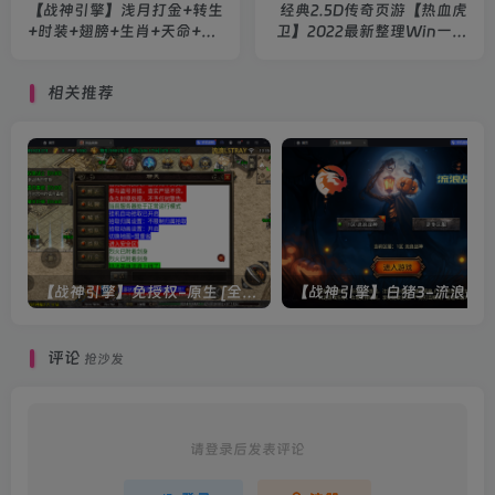
【战神引擎】浅月打金+转生
经典2.5D传奇页游【热血虎
+时装+翅膀+生肖+天命+神
卫】2022最新整理Win一键
力+血炼+多大陆+安卓苹果
即玩服务端+教程
双端
相关推荐
【战神引擎】免授权-原生 [全屏自动拾取] 插件 + 配置教程（更新修复版，具体自测）
评论
抢沙发
请登录后发表评论