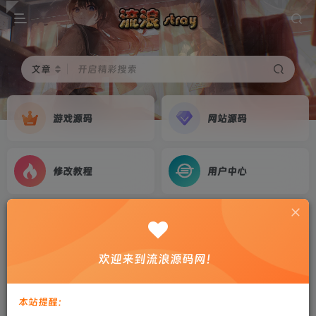
文章
开启精彩搜索
游戏源码
网站源码
修改教程
用户中心
首页
游戏源码
正文
【战神引擎】永恒传说大象中变牛气冲天+安卓苹
欢迎来到流浪源码网！
果双端+教程
剑心
关注
私信
本站提醒：
2年前更新