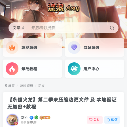
文章
开启精彩搜索
游戏源码
网站源码
修改教程
用户中心
首页
游戏源码
正文
【永恒火龙】第二季未压缩热更文件 及 本地验证
无加密+教程
剑心
关注
私信
4年前更新