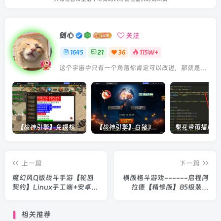
剑心
关注
1645
21
36
115W+
这个宇宙中只有一个角落你肯定可以改进，那就是你自己
【战神引擎】免授权-原生 [全屏自动拾取] 插件 + 配置教程（更新修复版，具体自测）
【战神引擎】白猪3-流浪战神3神技8大陆全屏拾取版特色服务端+生肖+转生+秘境+神魔+双端+教程(更新眼神拾取)
上一篇
下一篇
魔幻风Q版战斗手游【轮回
横版格斗游戏------启程阿
契约】Linux手工端+安卓客
拉德【精修版】85级装备
户端+运营后台+GM授权后
+运营后台+安卓苹果双端
台+客户端修改工具
+教程
相关推荐