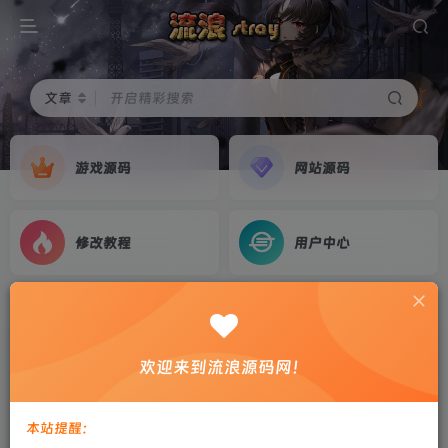
文章
开启精彩搜索
游戏源码
网站源码
修改教程
用户中心
首页
游戏源码
正文
战神引擎-小兰插件【永恒火龙】本地验证版+攻
欢迎来到流浪源码网！
速+安卓单端
剑心
关注
私信
本站提醒：
2年前更新