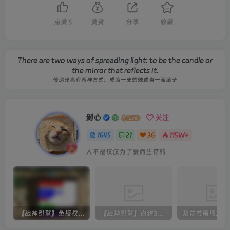
点赞
5
赞赏
分享
收藏
There are two ways of spreading light: to be the candle or
the mirror that reflects it.
传递光亮有两种方式：成为一支蜡烛或当一面镜子
剑心
关注
1645
21
36
115W+
人不是仅仅为了爱而生存的
【战神引擎】免授权-原生 [全屏自动拾取] 插件 + 配置教程（更新修复版，具体自测）
【战神引擎】白猪3-流浪战神3神技8大陆全屏拾取版特色服务端+生肖+转生+秘境+神魔+双端+教程(更新眼神拾取)