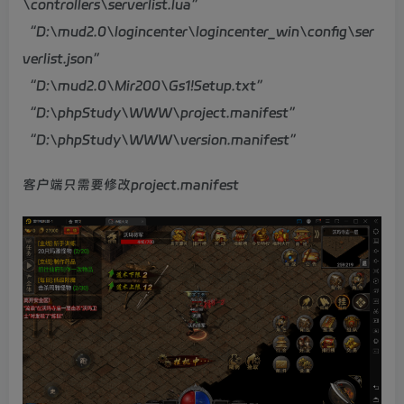
\controllers\serverlist.lua”
“D:\mud2.0\logincenter\logincenter_win\config\ser
verlist.json”
“D:\mud2.0\Mir200\Gs1!Setup.txt”
“D:\phpStudy\WWW\project.manifest”
“D:\phpStudy\WWW\version.manifest”
客户端只需要修改project.manifest