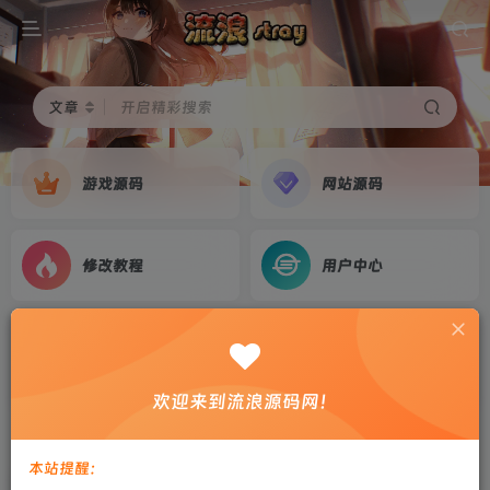
文章
开启精彩搜索
游戏源码
网站源码
修改教程
用户中心
转载
共1篇
欢迎来到流浪源码网！
排序
更新
浏览
点赞
评论
本站提醒：