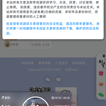
本站所有文章及附带资源仅供学习、交流、欣赏、讨论使用，禁
止商用。 如损害、违反著作权法产生的任何责任与本站无关。本
站所有可使用金币(或免费)兑换的资源，非软件及素材标价，而
是整理收集素材的人工费用
如发现有资源或文章损害您的合法权益，请及时联系管理员。 我
梨花带雨播放器自行搭建API
们将第一时间删除并关闭此文章和资源的下载，维护您的合法权
站教程（添加了搭建文件）
益。
免费资源
网站源码
4年前
2516
54
友链申请
免责声明
广告合作
网站地图
Copyright © 2022-2026 ・
流浪Stray
斷點
00:00 / 00:00