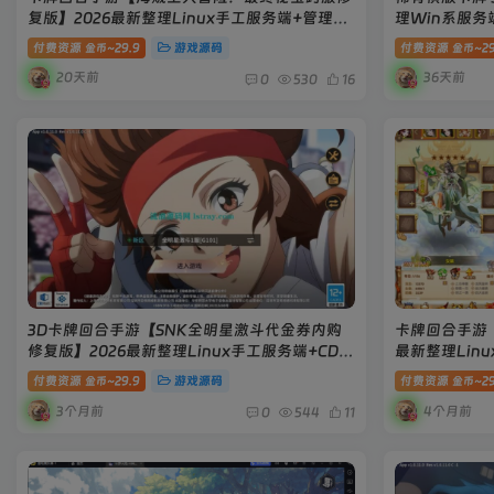
复版】2026最新整理Linux手工服务端+管理后
理Win系服务
台+CDK授权后台+双端+教程
卓+详细搭建
付费资源
29.9
游戏源码
付费资源
29
金币~
金币~
20天前
36天前
0
530
16
3D卡牌回合手游【SNK全明星激斗代金券内购
卡牌回合手游
修复版】2026最新整理Linux手工服务端+CDK
最新整理Lin
授权后台+双端+搭建教程
+管理后台+G
付费资源
29.9
游戏源码
付费资源
29
金币~
金币~
3个月前
4个月前
0
544
11