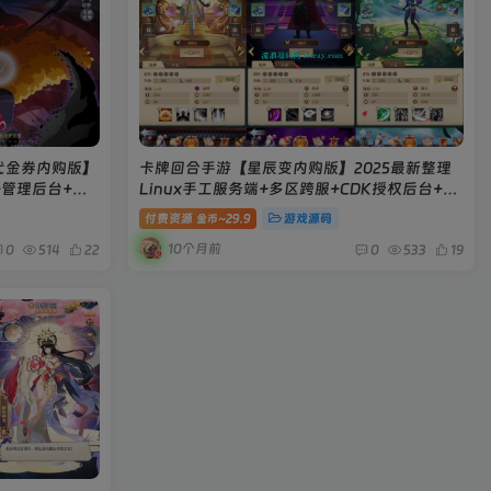
代金券内购版】
卡牌回合手游【星辰变内购版】2025最新整理
+管理后台+安
Linux手工服务端+多区跨服+CDK授权后台+全
物品ID+双端+教程
付费资源
29.9
游戏源码
金币~
10个月前
0
514
22
0
533
19