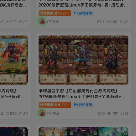
CDK授权后台
20206最新整理Linux手工服务端+表+活动全开
+管理后台+GM授权后台+安卓+搭建教程
付费资源
29.9
游戏源码
金币~
2个月前
0
535
25
0
600
22
券内购版】
卡牌回合手游【江山群英传代金券内购版】
+源码+管理后
2026最新整理Linux手工服务端+全套源码+活
程
动全开+管理后台+GM授权后台+双端+搭建教
付费资源
29.9
游戏源码
金币~
程
4个月前
0
570
27
0
497
19