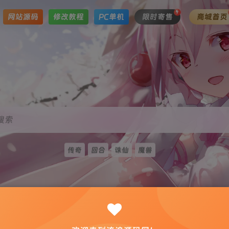
网站源码
修改教程
PC单机
限时寄售
商城首页
搜索
传奇
回合
诛仙
魔兽