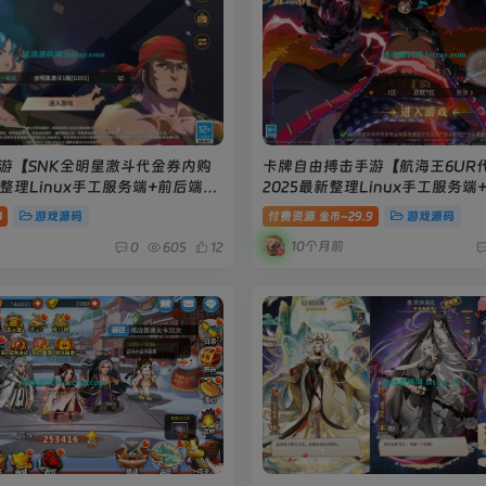
手游【SNK全明星激斗代金券内购
卡牌自由搏击手游【航海王6UR
新整理Linux手工服务端+前后端全
2025最新整理Linux手工服务端
授权后台+双端+搭建教程
卓+教程
0
游戏源码
付费资源
29.9
游戏源码
金币~
10个月前
0
605
12