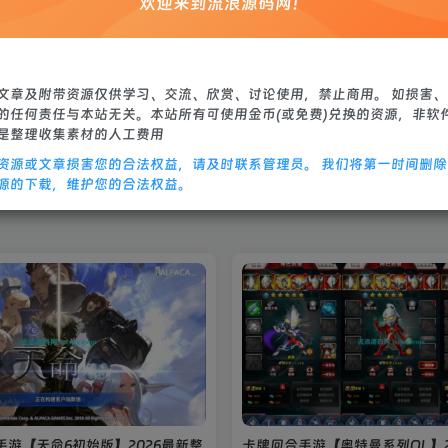
欢迎来到流浪源码网！
站源码
修改教程
：
文章及附带资源仅供学习、交流、欣赏、讨论使用，禁止商用。 如损害
的任何责任与本站无关。本站所有可使用金币(或免费)兑换的资源，非软
是整理收集素材的人工费用
资源或文章损害您的合法权益，请及时联系管理员。 我们将第一时间删
源的下载，维护您的合法权益。
游【天命6初始版】2026最新整
卡牌回合手游【奥特曼系列OL】2