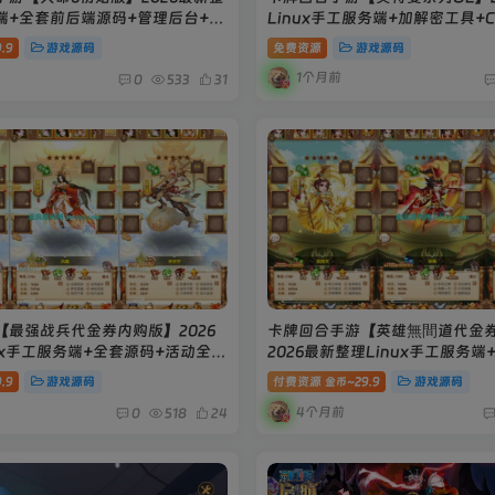
端+全套前后端源码+管理后台+安
Linux手工服务端+加解密工具+
教程
+双端+教程
.9
游戏源码
免费资源
游戏源码
1个月前
0
533
31
【最强战兵代金券内购版】2026
卡牌回合手游【英雄無間道代金
ux手工服务端+全套源码+活动全开
2026最新整理Linux手工服务端
M授权后台+双端+搭建教程
台+CDK授权后台+双端+搭建教
.9
游戏源码
付费资源
29.9
游戏源码
金币~
4个月前
0
518
24