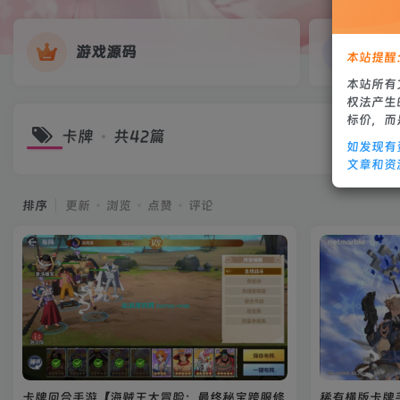
游戏源码
网
本站提醒
本站所有
权法产生
标价，而
卡牌
共42篇
如发现有
文章和资
排序
更新
浏览
点赞
评论
卡牌回合手游【海贼王大冒险：最终秘宝跨服修
稀有横版卡牌手