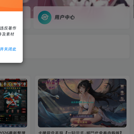
用户中心
、违反著作
件及素材
除并关闭此
026最新整理
卡牌回合手游【一騎當千·姬門代金券内购版】