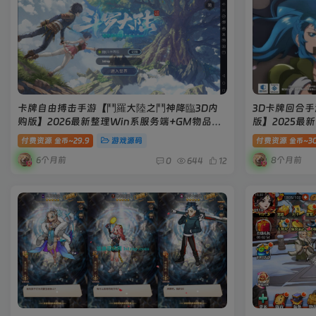
卡牌自由搏击手游【鬥羅大陸之鬥神降臨3D内
3D卡牌回合
购版】2026最新整理Win系服务端+GM物品后
版】2025最
台+安卓+详细搭建教程
套源码+CDK
付费资源
29.9
游戏源码
付费资源
3
金币~
金币~
6个月前
8个月前
0
644
12